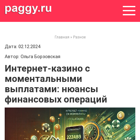
Skip
to
content
Главная
»
Разное
Дата: 02.12.2024
Автор: Ольга Борзовская
Интернет-казино с
моментальными
выплатами: нюансы
финансовых операций