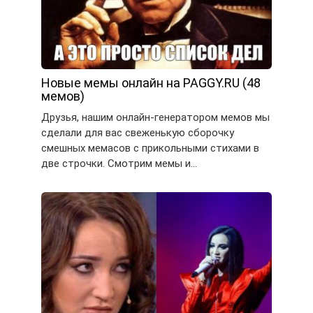
Новые мемы онлайн на PAGGY.RU (48
мемов)
Друзья, нашим онлайн-генератором мемов мы
сделали для вас свеженькую сборочку
смешных мемасов с прикольными стихами в
две строчки. Смотрим мемы и…