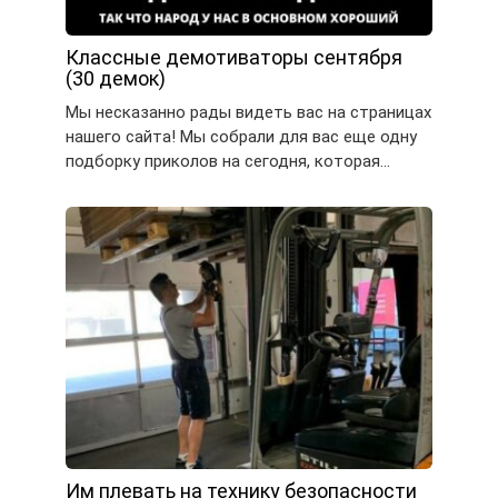
Классные демотиваторы сентября
(30 демок)
Мы несказанно рады видеть вас на страницах
нашего сайта! Мы собрали для вас еще одну
подборку приколов на сегодня, которая…
Им плевать на технику безопасности