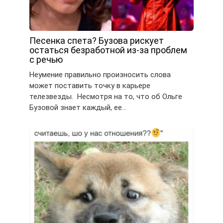
Песенка спета? Бузова рискует
остаться безработной из-за проблем
с речью
Неумение правильно произносить слова
может поставить точку в карьере
телезвезды. Несмотря на то, что об Ольге
Бузовой знает каждый, ее…