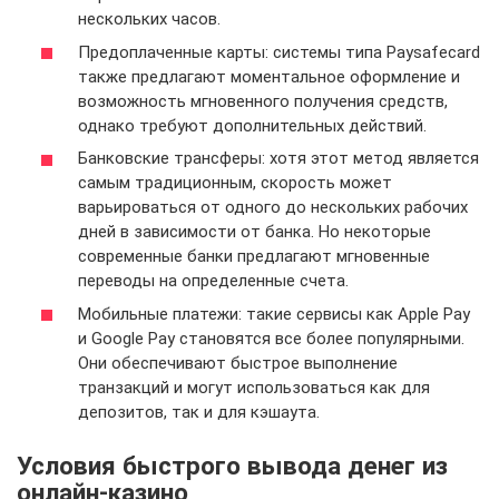
нескольких часов.
Предоплаченные карты: системы типа Paysafecard
также предлагают моментальное оформление и
возможность мгновенного получения средств,
однако требуют дополнительных действий.
Банковские трансферы: хотя этот метод является
самым традиционным, скорость может
варьироваться от одного до нескольких рабочих
дней в зависимости от банка. Но некоторые
современные банки предлагают мгновенные
переводы на определенные счета.
Мобильные платежи: такие сервисы как Apple Pay
и Google Pay становятся все более популярными.
Они обеспечивают быстрое выполнение
транзакций и могут использоваться как для
депозитов, так и для кэшаута.
Условия быстрого вывода денег из
онлайн-казино