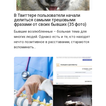
В Твиттере пользователи начали
делиться самыми трешовыми
фразами от своих бывших (35 фото)
Бывшие возлюбленные – больная тема для
многих людей. Однако есть и те, кто находят
нечто позитивное в расставании, стараются
вспоминать…