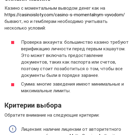
Казино с моментальным выводом денег как на
https://casinoisloty.com/casino-s-momentalnym-vyvodom/
бывают, но и гемблерам необходимо учитывать
несколько условий:
Проверка аккаунта: большинство казино требуют
верификацию личности перед первым кэшаутом.
Это может включать предоставление
документов, таких как паспорта или счетов,
поэтому стоит позаботиться о том, чтобы все
документы были в порядке заранее.
Сумма: многие заведения имеют минимальные и
максимальные лимиты.
Критерии выбора
Обратите внимание на следующие критерии:
Лицензия: наличие лицензии от авторитетного