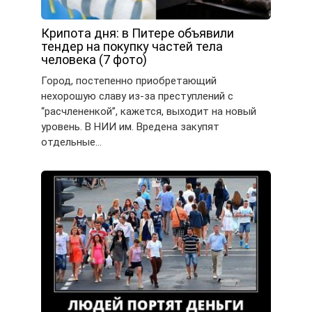
Крипота дня: в Питере объявили
тендер на покупку частей тела
человека (7 фото)
Город, постепенно приобретающий
нехорошую славу из-за преступлений с
“расчлененкой”, кажется, выходит на новый
уровень. В НИИ им. Вредена закупят
отдельные…